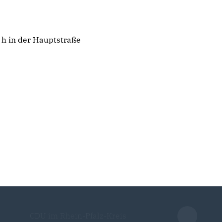
h in der Hauptstraße
CDU im Rhein-Pfalz-Kreis